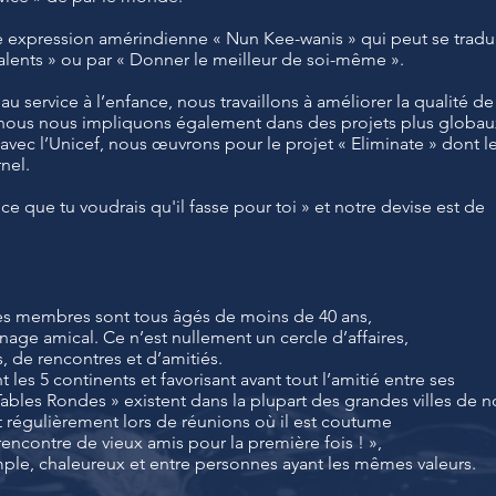
e expression amérindienne « Nun Kee-wanis » qui peut se tradu
alents » ou par « Donner le meilleur de soi-même ».
au service à l’enfance, nous travaillons à améliorer la qualité de
t nous nous impliquons également dans des projets plus globau
vec l’Unicef, nous œuvrons pour le projet « Eliminate » dont l
nel.
 ce que tu voudrais qu'il fasse pour toi » et notre devise est de
les membres sont tous âgés de moins de 40 ans,
inage amical. Ce n’est nullement un cercle d’affaires,
, de rencontres et d’amitiés.
 les 5 continents et favorisant avant tout l’amitié entre ses
bles Rondes » existent dans la plupart des grandes villes de n
 régulièrement lors de réunions où il est coutume
rencontre de vieux amis pour la première fois ! »,
mple, chaleureux et entre personnes ayant les mêmes valeurs.