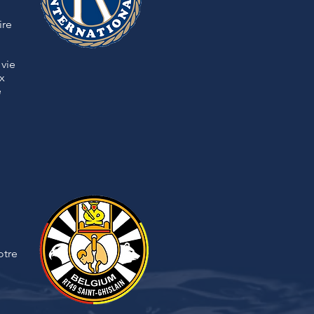
ire
 vie
x
e
otre