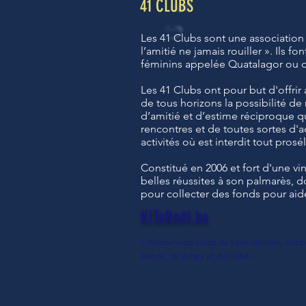
41 CLUBS
Les 41 Clubs sont une association i
l’amitié ne jamais rouiller ». Ils f
féminins appelée Quatalagor ou d
Les 41 Clubs ont pour but d'offri
de tous horizons la possibilité de
d’amitié et d’estime réciproque qu
rencontres et de toutes sortes d'a
activités où est interdit tout prosé
Constitué en 2006 et fort d'une v
belles réussites à son palmarès,
pour collecter des fonds pour aid
KiTaRo41.be
L'Interservices Clubs de Saint-Ghislain, comp
Ronde, du Rotary et du Club41.