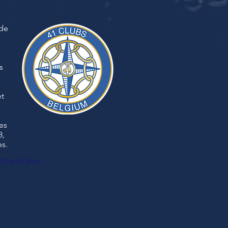
 de
s
et
es
3,
es.
25 by KiTaRo41