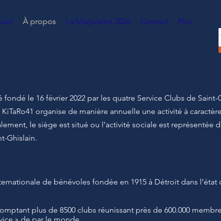
ueil
À propos
La Marjolaine 2026
Contact
Plus
 fondé le 16 février 2022 par les
quatre
Service Clubs de Saint-Gh
 KiTaRo41 organise de manière annuelle une activité à caractère c
alement, le siège est situé ou l’activité sociale est représenté
nt-Ghislain.
ternationale de bénévoles fondée en 1915 à Détroit dans l’état
comptant plus de 8500 clubs réunissant près de 600.000 membre
rvice » de par le monde.