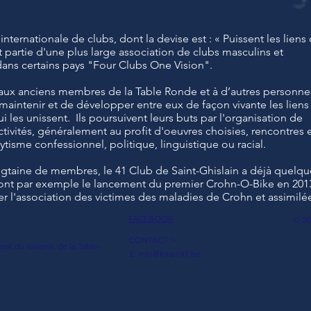
nternationale de clubs, dont la devise est : « Puissent les liens
ont partie d'une plus large association de clubs masculins et
ans certains pays "Four Clubs One Vision".
r aux anciens membres de la Table Ronde et à d’autres personne
 maintenir et de développer entre eux de façon vivante les liens
i les unissent. Ils poursuivent leurs buts par l'organisation de
ctivités, généralement au profit d'oeuvres choisies, rencontres 
lytisme confessionnel, politique, linguistique ou racial.
ingtaine de membres, le 41 Club de Saint-Ghislain a déjà quelqu
 dont par exemple le lancement du premier Crohn-O-Bike en 201
er l'association des victimes des maladies de Crohn et assimilé
FACEBOOK
© 20
CONTACT >
osé du Kiwanis, de la Table-
E:
info@kitaro41.be